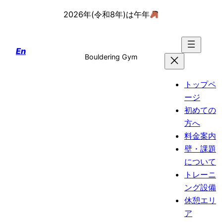
内
2026年(令和8年)は午年
容
を
En
ス
Bouldering Gym
キ
ッ
トップペ
プ
ージ
初めての
方へ
料金案内
壁・課題
について
トレーニ
ング設備
休憩エリ
ア