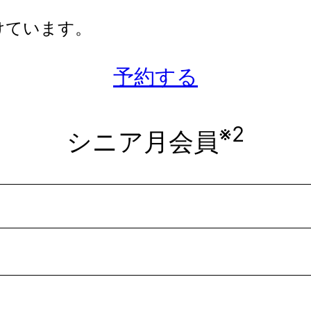
けています。
予約する
※2
シニア月会員