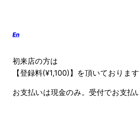
内
容
を
En
ス
キ
ッ
初来店の方は
プ
【登録料(¥1,100)】を頂いておりま
お支払いは現金のみ。受付でお支払