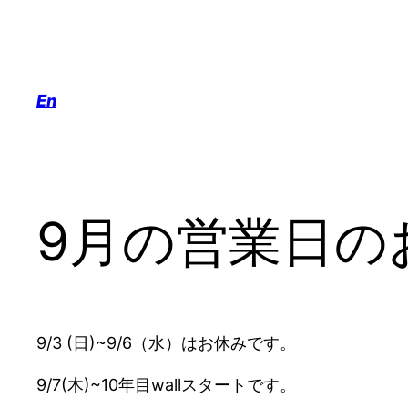
内
容
を
En
ス
キ
ッ
プ
9月の営業日の
9/3 (日)~9/6（水）はお休みです。
9/7(木)~10年目wallスタートです。